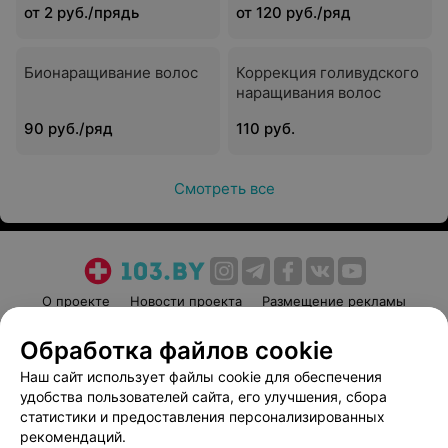
от 2 руб./прядь
от 120 руб./ряд
Бионаращивание волос
Коррекция голивудского
наращивания волос
90 руб./ряд
110 руб.
Смотреть все
О проекте
Новости проекта
Размещение рекламы
Медицинский маркетинг
Публичный договор
Обработка файлов cookie
Пользовательское соглашение
Способы оплаты
Наш сайт использует файлы cookie для обеспечения
Вакансии
Партнеры
удобства пользователей сайта, его улучшения, сбора
Написать руководителю 103.by
статистики и предоставления персонализированных
рекомендаций.
Написать в поддержку